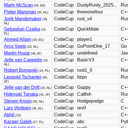
Marty McScan
CodeCup
DustyRusty_2025...
Rus
(59, DE)
Pieter Marsman
CodeCup
threeonefour
C+
(35, NL)
Jorik Mandemaker
CodeCup
rust_v4
Rus
(39,
NL)
Sebastian Czajka
CodeCup
QuickMate
C+
(15,
PL)
Ahmed Allam
CodeCup
player1
C+
(18, EG)
Arco Voets
CodeCup
GoPointOne_17
Go
(20, NL)
Martin Husar
CodeCup
undefined
Jav
(46, AT)
Jelle van Cappelle
CodeCup
BasicV3
C+
(26,
NL)
Robert Borowski
CodeCup
rust1_0
Rus
(15, PL)
Leopold Tschanter
CodeCup
ltzpo
Rus
(65,
AT)
Jelle van der Drift
CodeCup
Guppy
C+
(20, NL)
Hideyuki Tanaka
CodeCup
Catfish
Rus
(43, JP)
Steven Kroon
CodeCup
Hodgepodge
C
(55, NL)
Lars Verdoes
CodeCup
rev0
C+
(36, NL)
Akhil
CodeCup
cc
C+
(22)
Kacper Galek
CodeCup
abc
Pyt
(27, PL)