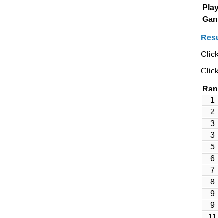
Play
Gam
Resu
Clic
Click
Ran
1
2
3
3
5
6
7
8
9
9
11