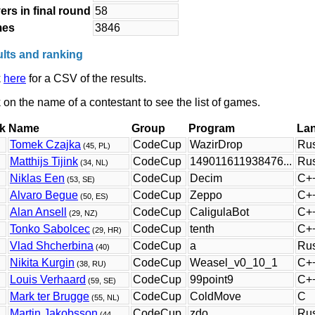
ers in final round
58
es
3846
lts and ranking
k
here
for a CSV of the results.
 on the name of a contestant to see the list of games.
k
Name
Group
Program
La
Tomek Czajka
CodeCup
WazirDrop
Rus
(45, PL)
Matthijs Tijink
CodeCup
149011611938476...
Rus
(34, NL)
Niklas Een
CodeCup
Decim
C+
(53, SE)
Alvaro Begue
CodeCup
Zeppo
C+
(50, ES)
Alan Ansell
CodeCup
CaligulaBot
C+
(29, NZ)
Tonko Sabolcec
CodeCup
tenth
C+
(29, HR)
Vlad Shcherbina
CodeCup
a
Rus
(40)
Nikita Kurgin
CodeCup
Weasel_v0_10_1
C+
(38, RU)
Louis Verhaard
CodeCup
99point9
C+
(59, SE)
Mark ter Brugge
CodeCup
ColdMove
C
(55, NL)
Martin Jakobsson
CodeCup
zdo
Rus
(44,