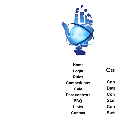
Home
Co
Login
Rules
Con
Competitions
Dat
Caia
Com
Past contests
Sta
FAQ
Con
Links
Swi
Contact