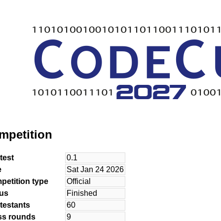
mpetition
test
0.1
e
Sat Jan 24 2026
petition type
Official
tus
Finished
testants
60
ss rounds
9