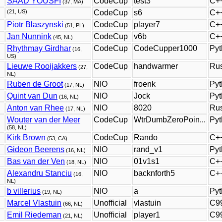
SAAD YOUSFI
CodeCup
test3
C+
(37, MA)
(21, US)
CodeCup
s6
C+
Piotr Blaszynski
CodeCup
player7
C+
(51, PL)
Jan Nunnink
CodeCup
v6b
C+
(45, NL)
Rhythmay Girdhar
CodeCup
CodeCupper1000
Pyt
(16,
US)
Lieuwe Rooijakkers
CodeCup
handwarmer
Rus
(27,
NL)
Ruben de Groot
NIO
froenk
Pyt
(17, NL)
Quint van Dun
NIO
Jock
Pyt
(16, NL)
Anton van Rhee
NIO
8020
Rus
(17, NL)
Wouter van der Meer
CodeCup
WtrDumbZeroPoin...
Pyt
(58, NL)
Kirk Brown
CodeCup
Rando
C+
(53, CA)
Gideon Beerens
NIO
rand_v1
Pyt
(16, NL)
Bas van der Ven
NIO
01v1s1
C+
(18, NL)
Alexandru Stanciu
NIO
backnforth5
C+
(16,
NL)
b villerius
NIO
a
Pyt
(19, NL)
Marcel Vlastuin
Unofficial
vlastuin
C9
(66, NL)
Emil Riedeman
Unofficial
player1
C9
(21, NL)