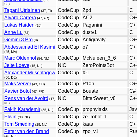
SE)
Tapani Utriainen
CodeCup
Zpd
C
(37, FI)
Alvaro Carrera
CodeCup
AC2
C+
(47, AR)
Lukas Haiden
CodeCup
Paganini
C+
(18)
Anne Lu
CodeCup
dustv1
C
(31)
Gemini 3 Pro
CodeCup
Antigravity
C+
(0)
Abdessamad El Kasimi
CodeCup
o7
C+
(45, MA)
Marc Oldenhof
CodeCup
McNuleen_3_6
C+
(54, NL)
Jelte Loeve
NIO
ZeroPointsBot
C+
(15, NL)
Alexander Muschtagow
CodeCup
f01
C
(50, DE)
Maks Verver
CodeCup
P10n
C+
(43, CH)
Xavier Botot
CodeCup
Bouate
C#
(47, FR)
Rens van der Avoird
NIO
BitterSweet_v8
C+
(17,
NL)
Fakih Karademir
CodeCup
prophylaxis
Ja
(35, NL)
Elwin
CodeCup
ze_robot_1
C
(30, NL)
Tom Smeding
CodeCup
kaas
C+
(28, NL)
Peter van den Brand
CodeCup
zpo_v1
Rus
(46, NL)